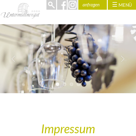
☰
anfragen
MENÜ
>
Impressum