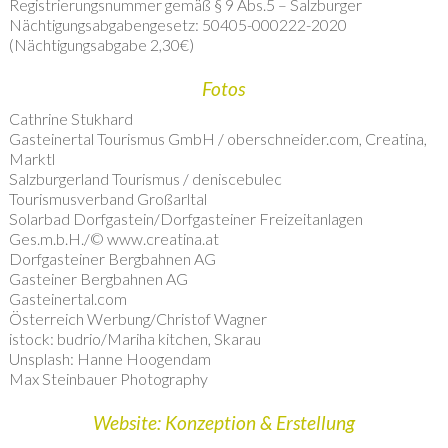
Registrierungsnummer gemäß § 9 Abs.5 – Salzburger
Nächtigungsabgabengesetz: 50405-000222-2020
(Nächtigungsabgabe 2,30€)
Fotos
Cathrine Stukhard
Gasteinertal Tourismus GmbH / oberschneider.com, Creatina,
Marktl
Salzburgerland Tourismus / deniscebulec
Tourismusverband Großarltal
Solarbad Dorfgastein/Dorfgasteiner Freizeitanlagen
Ges.m.b.H./© www.creatina.at
Dorfgasteiner Bergbahnen AG
Gasteiner Bergbahnen AG
Gasteinertal.com
Österreich Werbung/Christof Wagner
istock: budrio/Mariha kitchen, Skarau
Unsplash: Hanne Hoogendam
Max Steinbauer Photography
Website: Konzeption & Erstellung