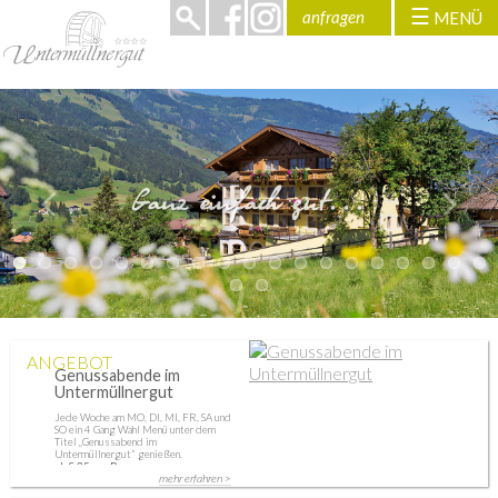
☰
anfragen
MENÜ
>
Ganz einfach gut...
ANGEBOT
Genussabende im
Untermüllnergut
Jede Woche am MO, DI, MI, FR, SA und
SO ein 4 Gang Wahl Menü unter dem
Titel „Genussabend im
Untermüllnergut“ genießen.
ab € 35 pro Person
mehr erfahren >