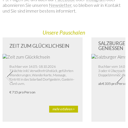
abonnieren Sie unseren
Newsletter
, so bleiben wir in Kontakt
und Sie sind immer bestens informiert.
Unsere Pauschalen
SALZBURGE
ZEIT ZUM GLÜCKLICHSEIN
GENIESSEN
Buchbar von 14.05.-18.10.2026
Buchbar vom 14.05.
7 Nächte inkl. Verwöhnfrühstück, geführten
3 oder 4 Übernacht
Wanderungen, Wanderkarte, Massage,
Doppelzimmer „Bern
Eintritt in das Solarbad Dorfgastein, Gastein-
Card uvm.
ab € 335 pro Perso
€ 715 pro Person
mehr erfahren >