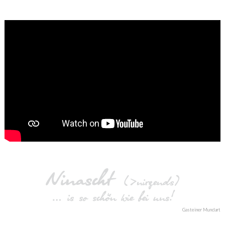
Ninascht
(>nirgends)
… is so schön wie bei uns!
Gasteiner Mundart