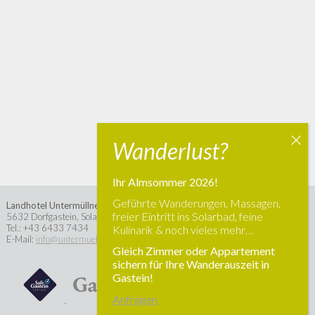
folge uns
Ihr Almsommer 2026!
Geführte Wanderungen, Massagen,
Landhotel Untermüllnergut
freier Eintritt ins Solarbad, feine
5632
Dorfgastein
,
Solarbadstraße 31
Tel.:
+43 6433 7434
Kulinarik & noch vieles mehr…
E-Mail:
info@untermuellnergut.at
Gleich Zimmer oder Appartement
sichern für Ihre Wanderauszeit in
Gastein!
Anfragen