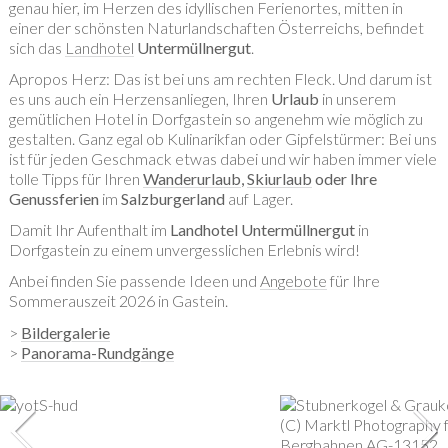
genau hier, im Herzen des idyllischen Ferienortes, mitten in
einer der schönsten Naturlandschaften Österreichs, befindet
sich das
Landhotel
Untermüllnergut
.
Apropos Herz: Das ist bei uns am rechten Fleck. Und darum ist
es uns auch ein Herzensanliegen, Ihren
Urlaub
in unserem
gemütlichen Hotel in Dorfgastein so angenehm wie möglich zu
gestalten. Ganz egal ob Kulinarikfan oder Gipfelstürmer: Bei uns
ist für jeden Geschmack etwas dabei und wir haben immer viele
tolle Tipps für Ihren
Wanderurlaub
,
Skiurlaub
oder Ihre
Genussferien
im
Salzburgerland
auf Lager.
Damit Ihr Aufenthalt im
Landhotel Untermüllnergut
in
Dorfgastein zu einem unvergesslichen Erlebnis wird!
Anbei finden Sie passende Ideen und
Angebote
für Ihre
Sommerauszeit 2026 in Gastein.
>
Bildergalerie
>
Panorama-Rundgänge