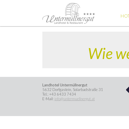
HO
Wie we
Landhotel Untermüllnergut
5632
Dorfgastein
,
Solarbadstraße 31
Tel.:
+43 6433 7434
E-Mail:
info@untermuellnergut.at