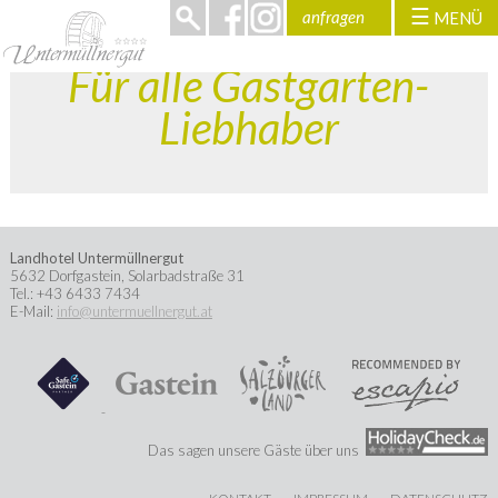
☰
anfragen
MENÜ
>
Für alle Gastgarten-
Liebhaber
Landhotel Untermüllnergut
5632
Dorfgastein
,
Solarbadstraße 31
Tel.:
+43 6433 7434
E-Mail:
info@untermuellnergut.at
Das sagen unsere Gäste über uns