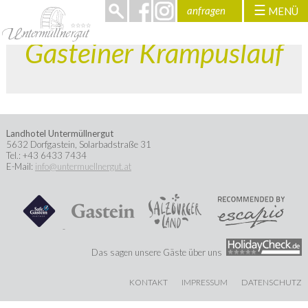
☰
anfragen
MENÜ
>
Gasteiner Krampuslauf
Landhotel Untermüllnergut
5632
Dorfgastein
,
Solarbadstraße 31
Tel.:
+43 6433 7434
E-Mail:
info@untermuellnergut.at
Das sagen unsere Gäste über uns
KONTAKT
IMPRESSUM
DATENSCHUTZ