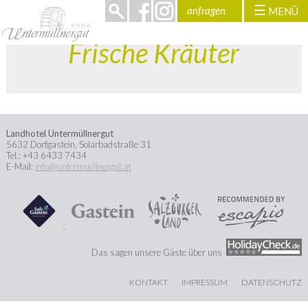
☰
anfragen
MENÜ
>
Frische Kräuter
Landhotel Untermüllnergut
5632
Dorfgastein
,
Solarbadstraße 31
Tel.:
+43 6433 7434
E-Mail:
info@untermuellnergut.at
Das sagen unsere Gäste über uns
KONTAKT
IMPRESSUM
DATENSCHUTZ