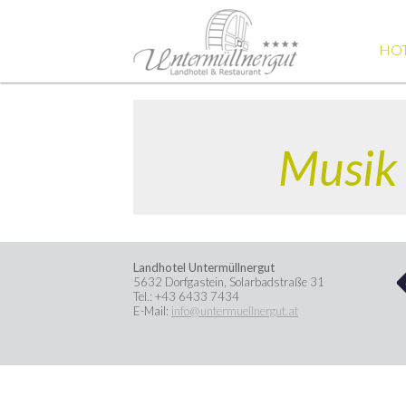
HO
Musik l
Landhotel Untermüllnergut
5632
Dorfgastein
,
Solarbadstraße 31
Tel.:
+43 6433 7434
E-Mail:
info@untermuellnergut.at