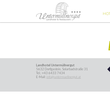
HO
Landhotel Untermüllnergut
5632
Dorfgastein
,
Solarbadstraße 31
Tel.:
+43 6433 7434
E-Mail:
info@untermuellnergut.at